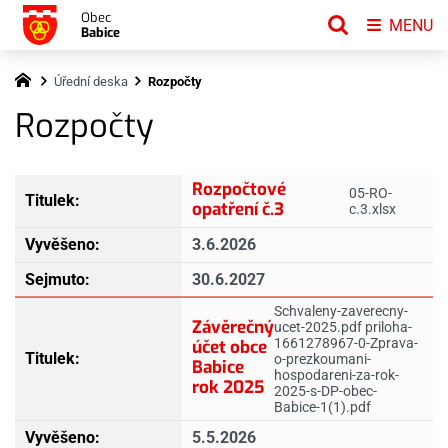
Obec
MENU
Babice
Úřední deska
Rozpočty
Rozpočty
Rozpočtové
05-RO-
opatření č.3
c.3.xlsx
3.6.2026
30.6.2027
Schvaleny-zaverecny-
Závěrečný
ucet-2025.pdf priloha-
1661278967-0-Zprava-
účet obce
o-prezkoumani-
Babice
hospodareni-za-rok-
rok 2025
2025-s-DP-obec-
Babice-1(1).pdf
5.5.2026