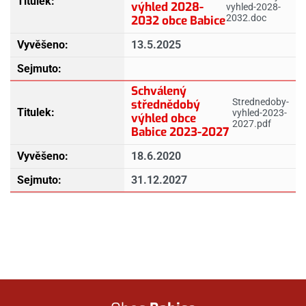
výhled 2028-
vyhled-2028-
2032.doc
2032 obce Babice
13.5.2025
Schválený
Strednedoby-
střednědobý
vyhled-2023-
výhled obce
2027.pdf
Babice 2023-2027
18.6.2020
31.12.2027