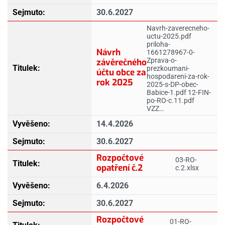
30.6.2027
Navrh-zaverecneho-
uctu-2025.pdf
priloha-
Návrh
1661278967-0-
Zprava-o-
závěrečného
prezkoumani-
účtu obce za
hospodareni-za-rok-
rok 2025
2025-s-DP-obec-
Babice-1.pdf 12-FIN-
po-RO-c.11.pdf
VZZ…
14.4.2026
30.6.2027
Rozpočtové
03-RO-
opatření č.2
c.2.xlsx
6.4.2026
30.6.2027
Rozpočtové
01-RO-