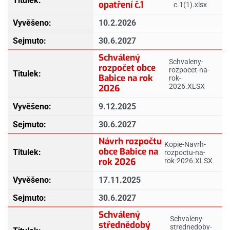
opatření č.1
c.1(1).xlsx
10.2.2026
30.6.2027
Schválený
Schvaleny-
rozpočet obce
rozpocet-na-
Babice na rok
rok-
2026.XLSX
2026
9.12.2025
30.6.2027
Návrh rozpočtu
Kopie-Navrh-
obce Babice na
rozpoctu-na-
rok 2026
rok-2026.XLSX
17.11.2025
30.6.2027
Schválený
Schvaleny-
střednědobý
strednedoby-