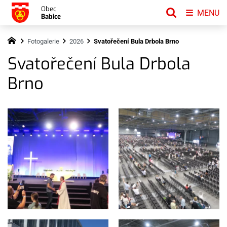
Obec
MENU
Babice
Fotogalerie
2026
Svatořečení Bula Drbola Brno
Svatořečení Bula Drbola
Brno