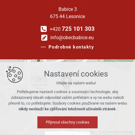
Babice 3
675 44 Lesonice
725 101 303
+420
info@obecbabice.eu
Podrobné kontakty
+
Nastavení cookies
−
Vítejte na našem webu!
Potřebujeme nastavit cookies a související technologie, aby
zobrazovaný obsah odpovídal vašim potřebám a vy na webu nalezli
přesně to, co potřebujete. Soubory cookies používané na našem webu
nikdy neslouží ke zjišťování totožnosti uživatelů stránek
.
Přijmout všechny cookies
Leaflet
|
© OpenStreetMap